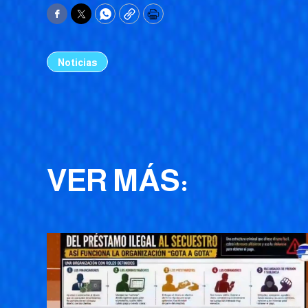
Facebook
Twitter
WhatsApp
Copy
Print
Noticias
VER MÁS: