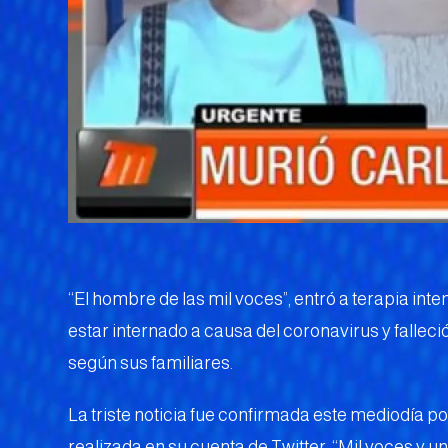
“El hombre de las mil voces”, entró a terapia int
estar internado a causa del coronavirus y falle
según sus familiares.
La triste noticia fue confirmada este mediodía po
realizada en su cuenta de Twitter: “Mil voces y u