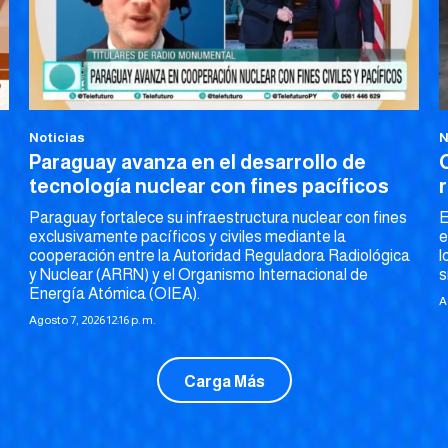
Noticias
N
Paraguay avanza en el desarrollo de
tecnología nuclear con fines pacíficos
Paraguay fortalece su infraestructura nuclear con fines
E
exclusivamente pacíficos y civiles mediante la
e
cooperación entre la Autoridad Reguladora Radiológica
l
y Nuclear (ARRN) y el Organismo Internacional de
s
Energía Atómica (OIEA).
A
Agosto 7, 2026 12:16 p. m.
Carga Más