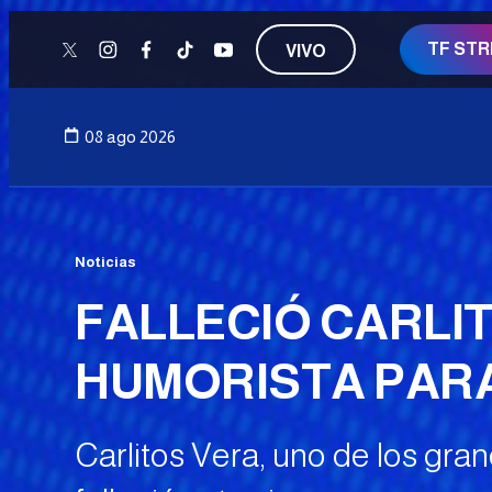
TF ST
VIVO
twitter
instagram
facebook
tiktok
youtube
08 ago 2026
Noticias
FALLECIÓ CARLI
HUMORISTA PAR
Carlitos Vera, uno de los gra