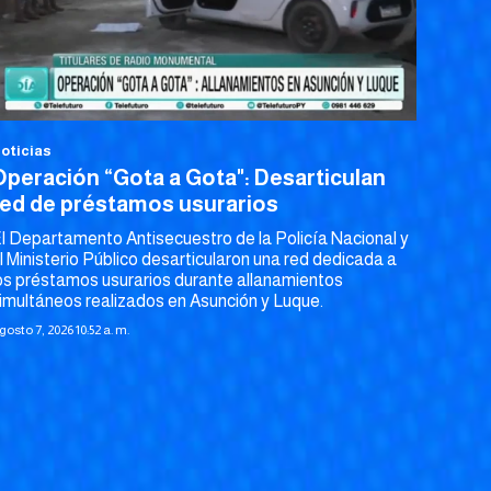
oticias
Operación “Gota a Gota": Desarticulan
red de préstamos usurarios
l Departamento Antisecuestro de la Policía Nacional y
l Ministerio Público desarticularon una red dedicada a
os préstamos usurarios durante allanamientos
imultáneos realizados en Asunción y Luque.
gosto 7, 2026 10:52 a. m.