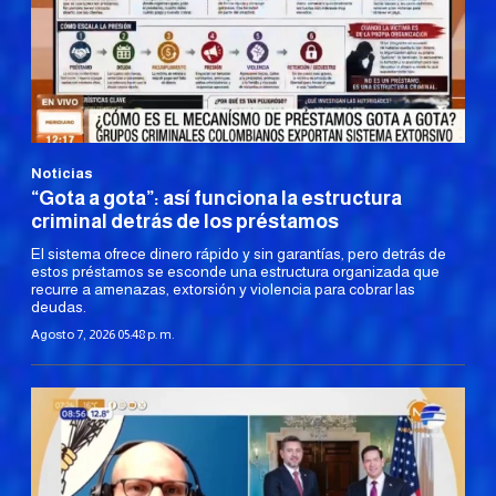
Noticias
“Gota a gota”: así funciona la estructura
criminal detrás de los préstamos
El sistema ofrece dinero rápido y sin garantías, pero detrás de
estos préstamos se esconde una estructura organizada que
recurre a amenazas, extorsión y violencia para cobrar las
deudas.
Agosto 7, 2026 05:48 p. m.