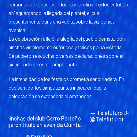
personas de todas las edades y familias. Todos estaban
ahí aguardando la llegada del plantel, el cual
presuntamente daría una vuelta sobre la ya icónica
avenida.
La celebración reflejó la alegría del pueblo cerrista, con
hinchas visiblemente eufóricos y felices por la victoria.
Se pudieron escuchar diversas declaraciones sobre el
significado de este campeonato.
La intensidad de los festejos prometía ser duradera. En
ese sentido, los simpatizantes indicaron que la
celebración se extendería el amanecer.
— Telefuturo
Dece
os hinchas del club Cerro Porteño
(@Telefuturo)
1, 
estejaron título en avenida Quinta.