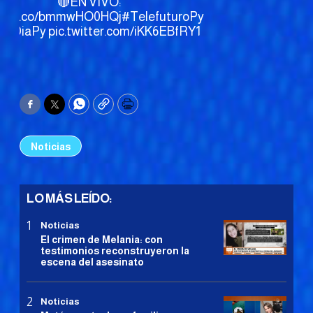
🔴EN VIVO:
s://t.co/bmmwHO0HQj
#TelefuturoPy
aADiaPy
pic.twitter.com/iKK6EBfRY1
Facebook
Twitter
WhatsApp
Copy
Print
Noticias
LO MÁS LEÍDO:
Noticias
El crimen de Melania: con
testimonios reconstruyeron la
escena del asesinato
Noticias