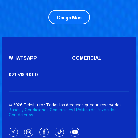
Carga Más
WHATSAPP
COMERCIAL
021 618 4000
© 2026 Telefuturo · Todos los derechos quedan reservados |
Bases y Condiciones Comerciales
|
Política de Privacidad
|
Contáctenos
twitter
instagram
facebook
tiktok
youtube