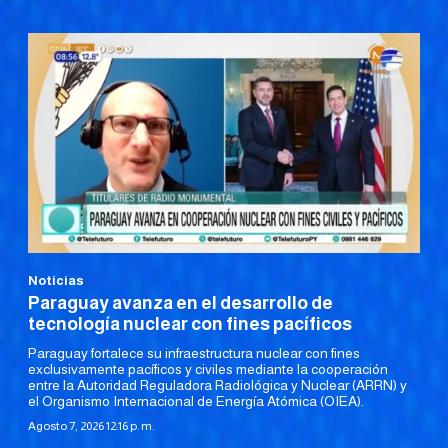
Noticias
Paraguay avanza en el desarrollo de
tecnología nuclear con fines pacíficos
Paraguay fortalece su infraestructura nuclear con fines
exclusivamente pacíficos y civiles mediante la cooperación
entre la Autoridad Reguladora Radiológica y Nuclear (ARRN) y
el Organismo Internacional de Energía Atómica (OIEA).
Agosto 7, 2026 12:16 p. m.