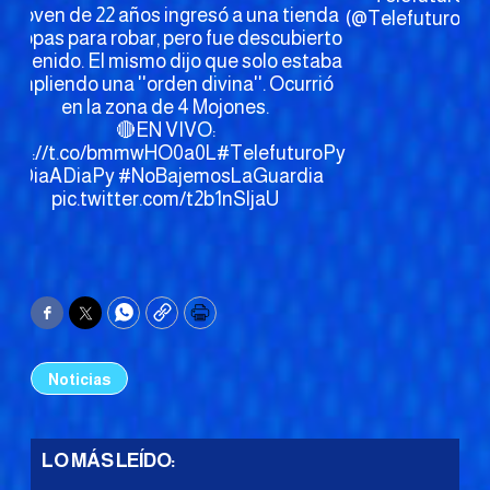
n joven de 22 años ingresó a una tienda
(@Telefuturo)
7
e ropas para robar, pero fue descubierto
20
 detenido. El mismo dijo que solo estaba
cumpliendo una ''orden divina''. Ocurrió
en la zona de 4 Mojones.
🔴EN VIVO:
ttps://t.co/bmmwHO0a0L
#TelefuturoPy
#DiaADiaPy
#NoBajemosLaGuardia
pic.twitter.com/t2b1nSljaU
Facebook
Twitter
WhatsApp
Copy
Print
Noticias
LO MÁS LEÍDO: