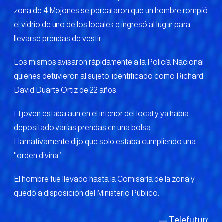
zona de 4 Mojones se percataron que un hombre rompió
el vidrio de uno de los locales e ingresó al lugar para
llevarse prendas de vestir.
Los mismos avisaron rápidamente a la Policía Nacional
quienes detuvieron al sujeto, identificado como Richard
David Duarte Ortiz de 22 años.
El joven estaba aún en el interior del local y ya había
depositado varias prendas en una bolsa.
Llamativamente dijo que solo estaba cumpliendo una
''orden divina’’.
El hombre fue llevado hasta la Comisaría de la zona y
quedó a disposición del Ministerio Público.
— Telefuturo
M