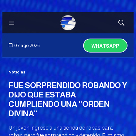
Menú
Mostrar
búsqued
07 ago 2026
WHATSAPP
Noticias
FUE SORPRENDIDO ROBANDO Y
DIJO QUE ESTABA
CUMPLIENDO UNA ''ORDEN
DIVINA’’
Un joven ingresó a una tienda de ropas para
robar, pero fue sorprendido y detenido. El mismo