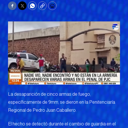
Facebook
Twitter
WhatsApp
Copy
Print
La desaparición de cinco armas de fuego,
específicamente de 9mm, se dieron en la Penitenciaría
Regional de Pedro Juan Caballero.
El hecho se detectó durante el cambio de guardia en el