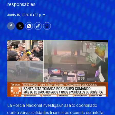
responsables.
Junio 16, 2026 03:32 p. m.
Facebook
Twitter
WhatsApp
Copy
Print
La Policía Nacional investiga un asalto coordinado
contra varias entidades financieras ocurrido durante la