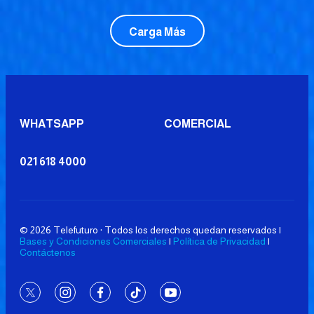
Carga Más
WHATSAPP
COMERCIAL
021 618 4000
© 2026 Telefuturo · Todos los derechos quedan reservados |
Bases y Condiciones Comerciales
|
Política de Privacidad
|
Contáctenos
twitter
instagram
facebook
tiktok
youtube