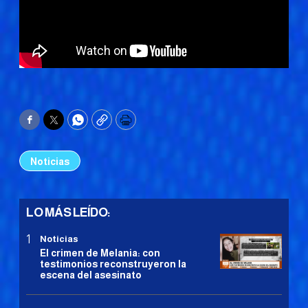
Facebook
Twitter
WhatsApp
Copy
Print
Noticias
LO MÁS LEÍDO:
Noticias
El crimen de Melania: con
testimonios reconstruyeron la
escena del asesinato