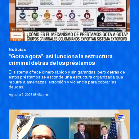
Noticias
“Gota a gota”: así funciona la estructura
criminal detrás de los préstamos
El sistema ofrece dinero rápido y sin garantías, pero detrás de
estos préstamos se esconde una estructura organizada que
recurre a amenazas, extorsión y violencia para cobrar las
deudas.
Agosto 7, 2026 05:48 p. m.