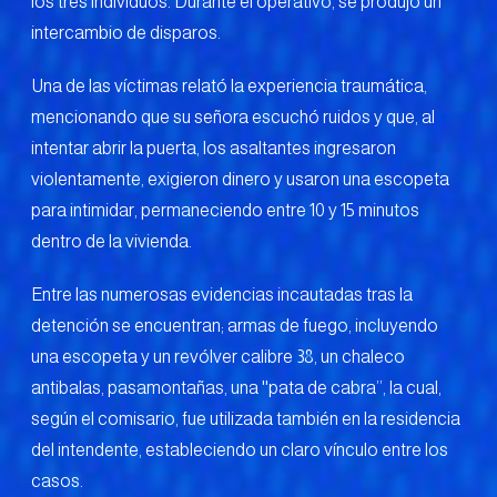
los tres individuos. Durante el operativo, se produjo un
intercambio de disparos.
Una de las víctimas relató la experiencia traumática,
mencionando que su señora escuchó ruidos y que, al
intentar abrir la puerta, los asaltantes ingresaron
violentamente, exigieron dinero y usaron una escopeta
para intimidar, permaneciendo entre 10 y 15 minutos
dentro de la vivienda.
Entre las numerosas evidencias incautadas tras la
detención se encuentran; armas de fuego, incluyendo
una escopeta y un revólver calibre 38, un chaleco
antibalas, pasamontañas, una ''pata de cabra’’, la cual,
según el comisario, fue utilizada también en la residencia
del intendente, estableciendo un claro vínculo entre los
casos.