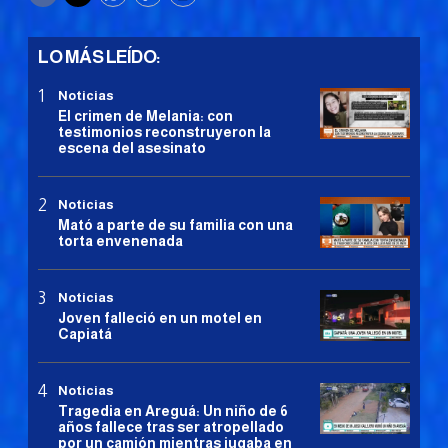
Facebook
Twitter
WhatsApp
Copy
Print
LO MÁS LEÍDO:
Noticias
El crimen de Melania: con
testimonios reconstruyeron la
escena del asesinato
Noticias
Mató a parte de su familia con una
torta envenenada
Noticias
Joven falleció en un motel en
Capiatá
Noticias
Tragedia en Areguá: Un niño de 6
años fallece tras ser atropellado
por un camión mientras jugaba en