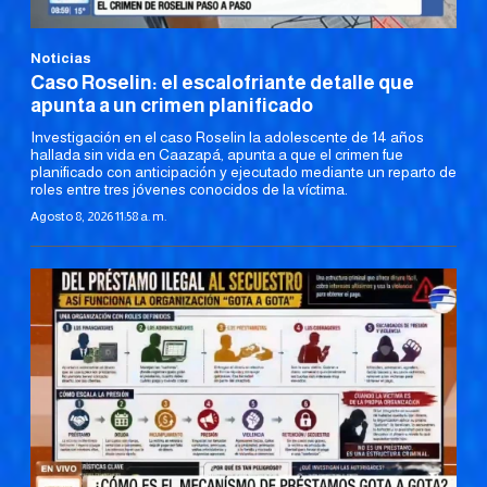
Noticias
Caso Roselin: el escalofriante detalle que
apunta a un crimen planificado
Investigación en el caso Roselin la adolescente de 14 años
hallada sin vida en Caazapá, apunta a que el crimen fue
planificado con anticipación y ejecutado mediante un reparto de
roles entre tres jóvenes conocidos de la víctima.
Agosto 8, 2026 11:58 a. m.