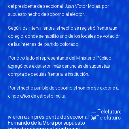
del presidente de seccional, Juan Víctor Molas, por
supuesto hecho de soborno al elector.
Según los intervinientes, el hecho se registró frente a un
colegio, donde se habilitó uno de los locales de votación
de las internas del partido colorado.
Por otro lado el representante del Ministerio Público
agregó que existieron más denuncias de supuestas
compra de cedulas frente a la institución.
Por el hecho punible de soborno el hombre se expone a
cinco años de cárcel o multa.
— Telefuturo
Ju
etuvieron a un presidente de seccional
(@Telefuturo)
21
en Fernando de la Mora por supuesto
20
hecho de soborno en las internas.