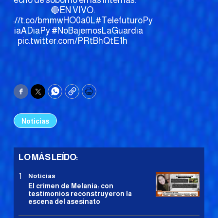
🔴EN VIVO:
ttps://t.co/bmmwHO0a0L
#TelefuturoPy
#DiaADiaPy
#NoBajemosLaGuardia
pic.twitter.com/PRtBhQtE1h
Facebook
Twitter
WhatsApp
Copy
Print
Noticias
LO MÁS LEÍDO:
Noticias
El crimen de Melania: con
testimonios reconstruyeron la
escena del asesinato