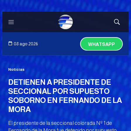
Menú
Mostrar
búsqued
08 ago 2026
WHATSAPP
Noticias
DETIENEN A PRESIDENTE DE
SECCIONAL POR SUPUESTO
SOBORNO EN FERNANDO DE LA
MORA
El presidente de la seccional colorada Nº 1 de
Fernando de la Mora fue detenido por supuesto