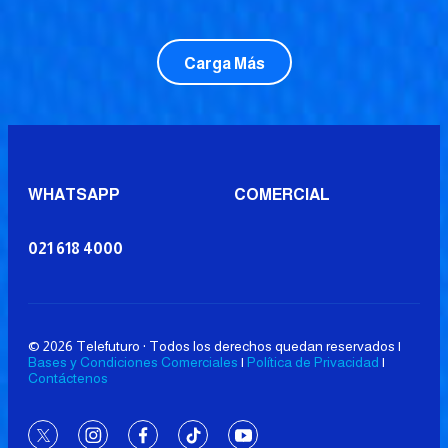
Carga Más
WHATSAPP
COMERCIAL
021 618 4000
© 2026 Telefuturo · Todos los derechos quedan reservados |
Bases y Condiciones Comerciales
|
Política de Privacidad
|
Contáctenos
twitter
instagram
facebook
tiktok
youtube