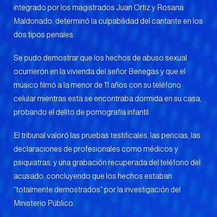
integrado por los magistrados Juan Ortiz y Rosana
Maldonado, determinó la culpabilidad del cantante en los
dos tipos penales.
Se pudo demostrar que los hechos de abuso sexual
ocurrieron en la vivienda del señor Benegas y que el
músico filmó a la menor de 11 años con su teléfono
celular mientras esta se encontraba dormida en su casa,
probando el delito de pornografía infantil.
El tribunal valoró las pruebas testificales, las pericias, las
declaraciones de profesionales como médicos y
psiquiatras, y una grabación recuperada del teléfono del
acusado, concluyendo que los hechos estaban
“totalmente demostrados” por la investigación del
Ministerio Público.