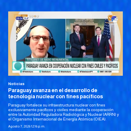
Noticias
Paraguay avanza en el desarrollo de
tecnología nuclear con fines pacíficos
Paraguay fortalece su infraestructura nuclear con fines
exclusivamente pacíficos y civiles mediante la cooperación
entre la Autoridad Reguladora Radiológica y Nuclear (ARRN) y
el Organismo Internacional de Energía Atómica (OIEA).
Agosto 7, 2026 12:16 p. m.