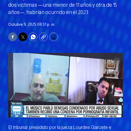
dos víctimas —una menor de 11 años y otra de 15
años—, habrían ocurrido en el 2023
Octubre 9, 2025 08:51 p. m.
Facebook
Twitter
WhatsApp
Copy
Print
El tribunal, presidido por la jueza Lourdes Garcete e