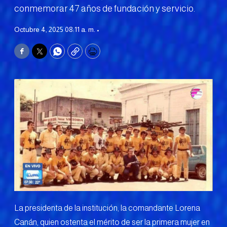
conmemorar 47 años de fundación y servicio.
Octubre 4, 2025 08:11 a. m. •
Facebook
Twitter
WhatsApp
Copy
Print
La presidenta de la institución, la comandante Lorena
Canán, quien ostenta el mérito de ser la primera mujer en