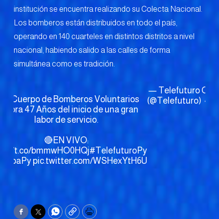
institución se encuentra realizando su Colecta Nacional.
Los bomberos están distribuidos en todo el país,
operando en 140 cuarteles en distintos distritos a nivel
nacional, habiendo salido a las calles de forma
simultánea como es tradición.
— Telefuturo
Oct
El Cuerpo de Bomberos Voluntarios
(@Telefuturo)
4, 
elebra 47 Años del inicio de una gran
labor de servicio.
🔴EN VIVO:
ps://t.co/bmmwHO0HQj
#TelefuturoPy
aLupaPy
pic.twitter.com/WSHexYtH6U
Facebook
Twitter
WhatsApp
Copy
Print