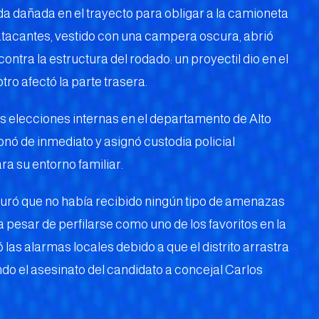
a dañada en el trayecto para obligar a la camioneta
s atacantes, vestido con una campera oscura, abrió
tra la estructura del rodado: un proyectil dio en el
tro afectó la parte trasera.
as elecciones internas en el departamento de Alto
onó de inmediato y asignó custodia policial
a su entorno familiar.
eguró que no había recibido ningún tipo de amenazas
 a pesar de perfilarse como uno de los favoritos en la
las alarmas locales debido a que el distrito arrastra
ando el asesinato del candidato a concejal Carlos