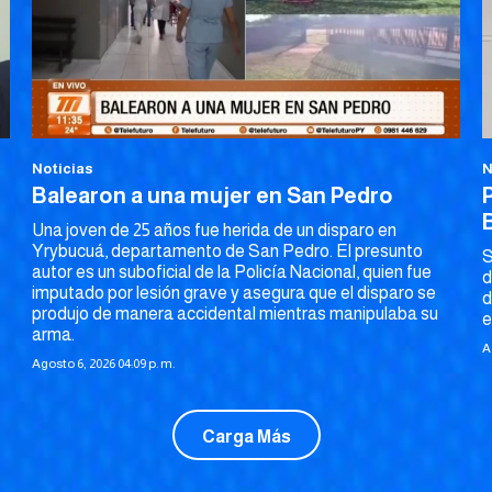
Noticias
N
Balearon a una mujer en San Pedro
Una joven de 25 años fue herida de un disparo en
Yrybucuá, departamento de San Pedro. El presunto
S
autor es un suboficial de la Policía Nacional, quien fue
d
imputado por lesión grave y asegura que el disparo se
d
produjo de manera accidental mientras manipulaba su
e
arma.
A
Agosto 6, 2026 04:09 p. m.
Carga Más