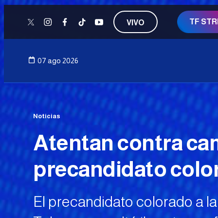
TF ST
VIVO
twitter
instagram
facebook
tiktok
youtube
07 ago 2026
Noticias
Atentan contra ca
precandidato color
El precandidato colorado a la