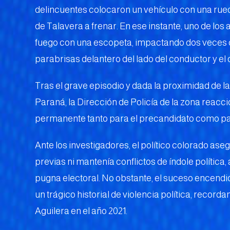
delincuentes colocaron un vehículo con una rued
de Talavera a frenar. En ese instante, uno de lo
fuego con una escopeta, impactando dos veces con
parabrisas delantero del lado del conductor y el o
Tras el grave episodio y dada la proximidad de l
Paraná, la Dirección de Policía de la zona reacci
permanente tanto para el precandidato como par
Ante los investigadores, el político colorado as
previas ni mantenía conflictos de índole política,
pugna electoral. No obstante, el suceso encendió 
un trágico historial de violencia política, record
Aguilera en el año 2021.