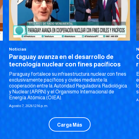
Noticias
N
Paraguay avanza en el desarrollo de
tecnología nuclear con fines pacíficos
Paraguay fortalece su infraestructura nuclear con fines
E
exclusivamente pacíficos y civiles mediante la
e
cooperación entre la Autoridad Reguladora Radiológica
l
y Nuclear (ARRN) y el Organismo Internacional de
s
Energía Atómica (OIEA).
A
Agosto 7, 2026 12:16 p. m.
Carga Más