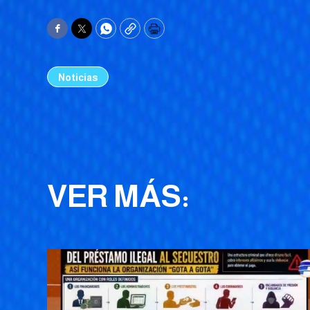
Facebook
Twitter
WhatsApp
Copy
Print
Noticias
VER MÁS: