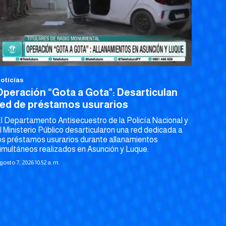
oticias
Operación “Gota a Gota": Desarticulan
red de préstamos usurarios
l Departamento Antisecuestro de la Policía Nacional y
l Ministerio Público desarticularon una red dedicada a
os préstamos usurarios durante allanamientos
imultáneos realizados en Asunción y Luque.
gosto 7, 2026 10:52 a. m.