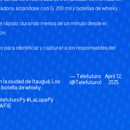
tradora, alzándose con G. 200 mil y botellas de whisky.
e rápido, durando menos de un minuto desde el
on.
 para identificar y capturar a los responsables del
— Telefuturo
April 12,
 la ciudad de Itauguá. Los
(@Telefuturo)
2025
 botella de whisky.
lefuturoPy
#LaLupaPy
QAFIE