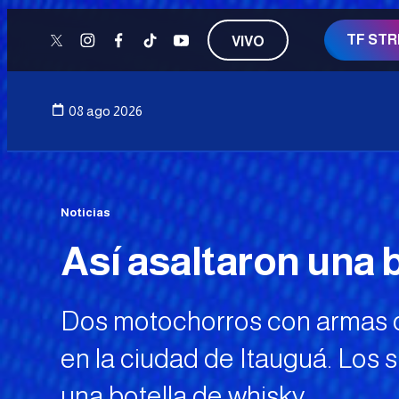
TF ST
VIVO
twitter
instagram
facebook
tiktok
youtube
08 ago 2026
Noticias
Así asaltaron una 
Dos motochorros con armas d
en la ciudad de Itauguá. Los s
una botella de whisky.