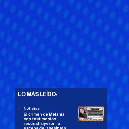
LO MÁS LEÍDO:
Noticias
El crimen de Melania:
con testimonios
reconstruyeron la
escena del asesinato