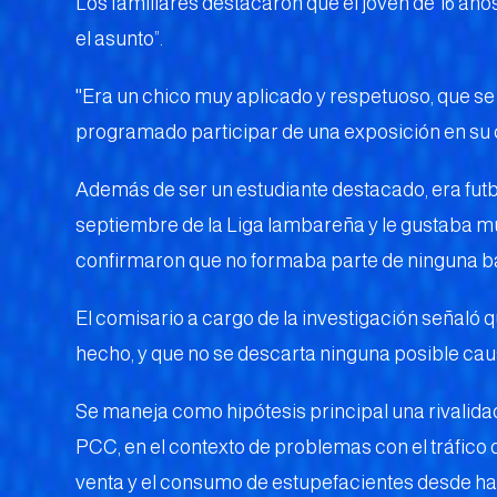
Los familiares destacaron que el joven de 16 años
el asunto”.
''Era un chico muy aplicado y respetuoso, que se 
programado participar de una exposición en su c
Además de ser un estudiante destacado, era futbo
septiembre de la Liga lambareña y le gustaba mu
confirmaron que no formaba parte de ninguna ban
El comisario a cargo de la investigación señaló
hecho, y que no se descarta ninguna posible cau
Se maneja como hipótesis principal una rivalidad
PCC, en el contexto de problemas con el tráfico 
venta y el consumo de estupefacientes desde ha