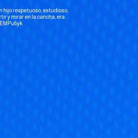
n hijo respetuoso, estudioso,
ir y mirar en la cancha, era
NrEMPu6yk