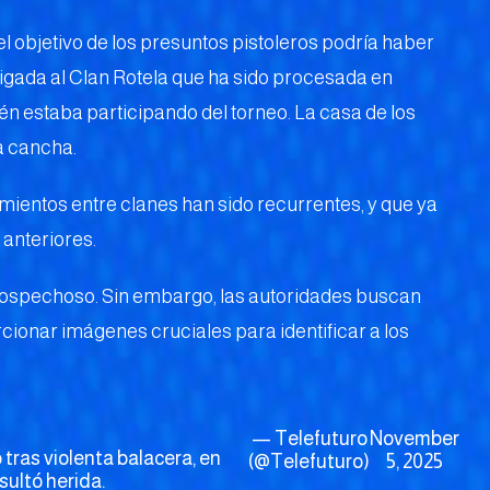
l objetivo de los presuntos pistoleros podría haber
ligada al Clan Rotela que ha sido procesada en
n estaba participando del torneo. La casa de los
a cancha.
mientos entre clanes han sido recurrentes, y que ya
anteriores.
 sospechoso. Sin embargo, las autoridades buscan
ionar imágenes cruciales para identificar a los
— Telefuturo
November
tras violenta balacera, en
(@Telefuturo)
5, 2025
ultó herida.