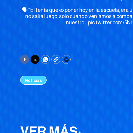
🗣''Él tenía que exponer hoy en la escuela, era u
no salía luego, solo cuando veníamos a compart
nuestro…
pic.twitter.com/5
Facebook
Twitter
WhatsApp
Copy
Print
Noticias
VER MÁS: