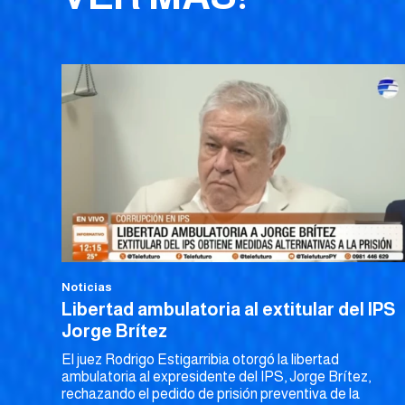
Noticias
Libertad ambulatoria al extitular del IPS
Jorge Brítez
El juez Rodrigo Estigarribia otorgó la libertad
ambulatoria al expresidente del IPS, Jorge Brítez,
rechazando el pedido de prisión preventiva de la