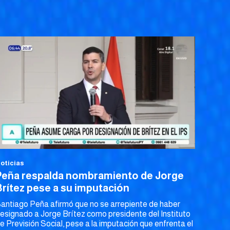
oticias
Peña respalda nombramiento de Jorge
Brítez pese a su imputación
antiago Peña afirmó que no se arrepiente de haber
esignado a Jorge Brítez como presidente del Instituto
e Previsión Social, pese a la imputación que enfrenta el