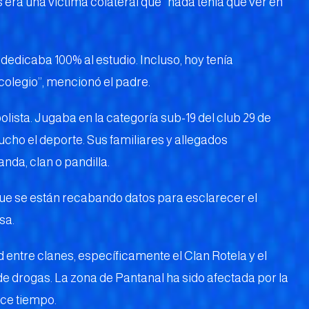
 era una víctima colateral que “nada tenía que ver en
dedicaba 100% al estudio. Incluso, hoy tenía
olegio’’, mencionó el padre.
lista. Jugaba en la categoría sub-19 del club 29 de
cho el deporte. Sus familiares y allegados
da, clan o pandilla.
 que se están recabando datos para esclarecer el
sa.
 entre clanes, específicamente el Clan Rotela y el
de drogas. La zona de Pantanal ha sido afectada por la
ce tiempo.