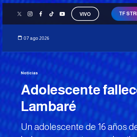
TF ST
VIVO
twitter
instagram
facebook
tiktok
youtube
07 ago 2026
Noticias
Adolescente fallec
Lambaré
Un adolescente de 16 años de 