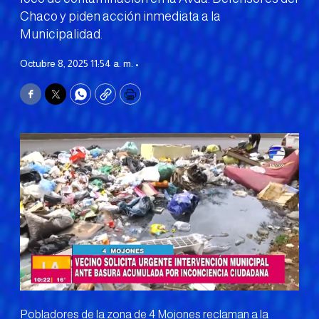
Chaco y piden acción inmediata a la
Municipalidad.
Octubre 8, 2025 11:54 a. m. •
Facebook
Twitter
WhatsApp
Copy
Print
Pobladores de la zona de 4 Mojones reclaman a la