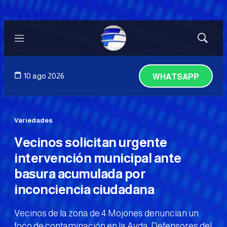
Menú
Mostrar
búsqued
10 ago 2026
WHATSAPP
Variedades
Vecinos solicitan urgente
intervención municipal ante
basura acumulada por
inconciencia ciudadana
Vecinos de la zona de 4 Mojones denuncian un
foco de contaminación en la Avda. Defensores del