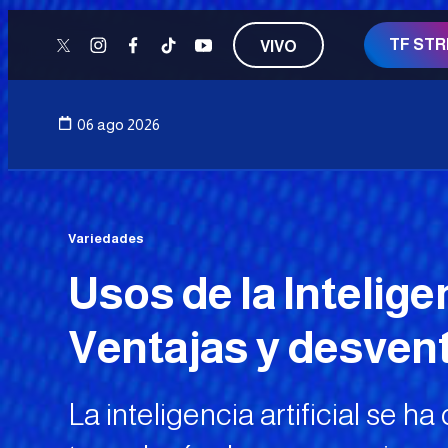
TF ST
VIVO
twitter
instagram
facebook
tiktok
youtube
06 ago 2026
Variedades
Usos de la Inteligenc
Ventajas y desven
La inteligencia artificial se 