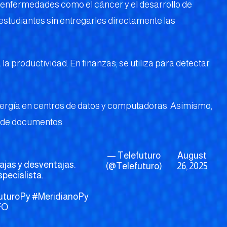
e enfermedades como el cáncer y el desarrollo de
studiantes sin entregarles directamente las
la productividad. En finanzas, se utiliza para detectar
nergía en centros de datos y computadoras. Asimismo,
n de documentos.
— Telefuturo
August
ntajas y desventajas.
(@Telefuturo)
26, 2025
pecialista.
uturoPy
#MeridianoPy
FO