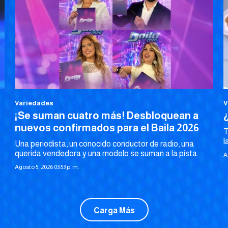
Variedades
V
¡Se suman cuatro más! Desbloquean a
nuevos confirmados para el Baila 2026
T
l
Una periodista, un conocido conductor de radio, una
querida vendedora y una modelo se suman a la pista.
A
Agosto 5, 2026 03:53 p. m.
Carga Más