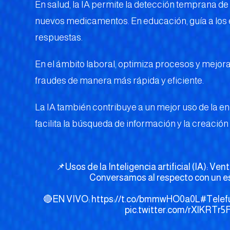
En salud, la IA permite la detección temprana d
nuevos medicamentos. En educación, guía a los e
respuestas.
En el ámbito laboral, optimiza procesos y mejora 
fraudes de manera más rápida y eficiente.
La IA también contribuye a un mejor uso de la e
facilita la búsqueda de información y la creació
📌Usos de la Inteligencia artificial (IA): Ve
Conversamos al respecto con un es
🔴EN VIVO:
https://t.co/bmmwHO0a0L
#Telef
pic.twitter.com/rXlKRTr5