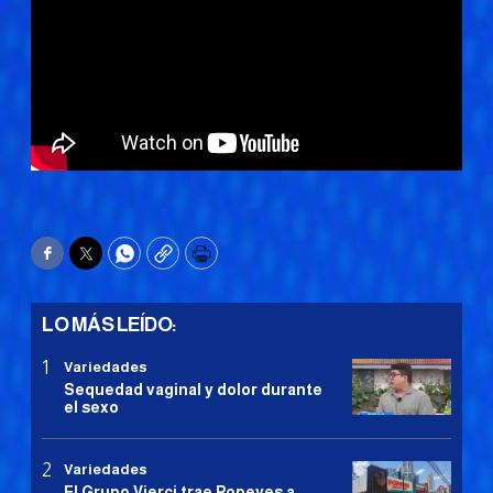
Facebook
Twitter
WhatsApp
Copy
Print
LO MÁS LEÍDO:
Variedades
Sequedad vaginal y dolor durante
el sexo
Variedades
El Grupo Vierci trae Popeyes a