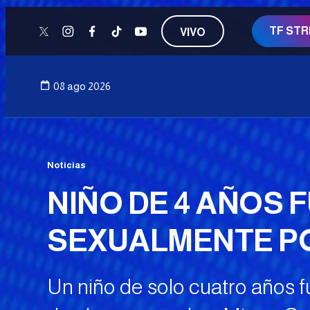
TF ST
VIVO
twitter
instagram
facebook
tiktok
youtube
08 ago 2026
Noticias
NIÑO DE 4 AÑOS
SEXUALMENTE PO
Un niño de solo cuatro años fu