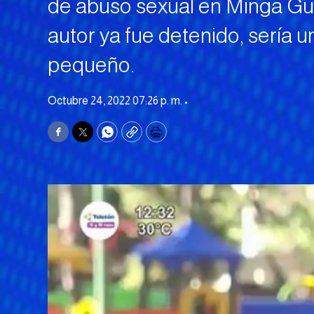
de abuso sexual en Minga Gua
autor ya fue detenido, sería u
pequeño.
Octubre 24, 2022 07:26 p. m. •
Facebook
Twitter
WhatsApp
Copy
Print