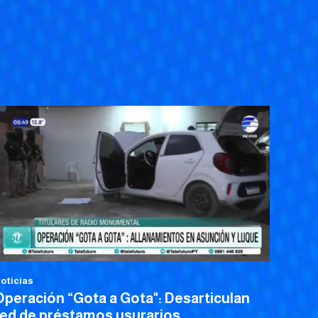
oticias
Operación “Gota a Gota": Desarticulan
red de préstamos usurarios