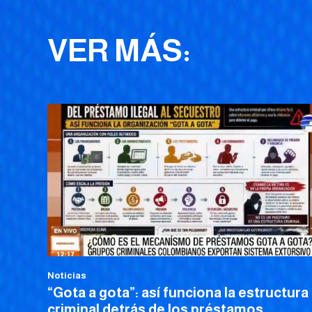
VER MÁS:
Noticias
“Gota a gota”: así funciona la estructura
criminal detrás de los préstamos