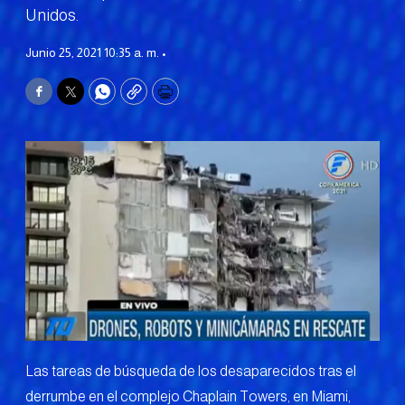
Unidos.
Junio 25, 2021 10:35 a. m. •
Facebook
Twitter
WhatsApp
Copy
Print
Las tareas de búsqueda de los desaparecidos tras el
derrumbe en el complejo Chaplain Towers, en Miami,