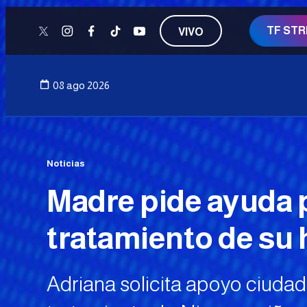
TF ST
VIVO
twitter
instagram
facebook
tiktok
youtube
08 ago 2026
Noticias
Madre pide ayuda 
tratamiento de su 
Adriana solicita apoyo ciudad