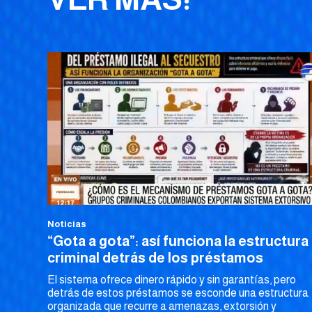
Noticias
“Gota a gota”: así funciona la estructura
criminal detrás de los préstamos
El sistema ofrece dinero rápido y sin garantías, pero
detrás de estos préstamos se esconde una estructura
organizada que recurre a amenazas, extorsión y