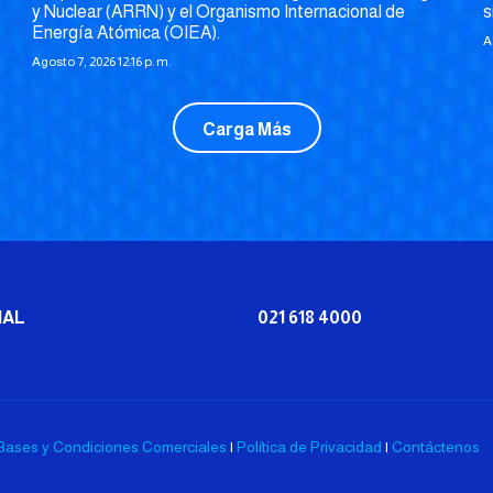
y Nuclear (ARRN) y el Organismo Internacional de
s
Energía Atómica (OIEA).
A
Agosto 7, 2026 12:16 p. m.
Carga Más
IAL
021 618 4000
Bases y Condiciones Comerciales
|
Política de Privacidad
|
Contáctenos