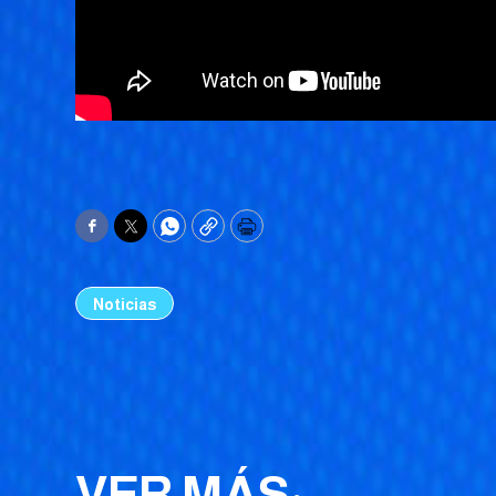
Facebook
Twitter
WhatsApp
Copy
Print
Noticias
VER MÁS: