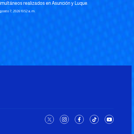
imultáneos realizados en Asunción y Luque.
gosto 7, 2026 10:52 a. m.
twitter
instagram
facebook
tiktok
youtube