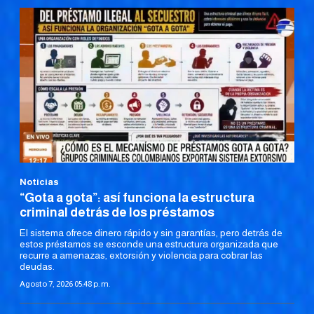
Noticias
“Gota a gota”: así funciona la estructura
criminal detrás de los préstamos
El sistema ofrece dinero rápido y sin garantías, pero detrás de
estos préstamos se esconde una estructura organizada que
recurre a amenazas, extorsión y violencia para cobrar las
deudas.
Agosto 7, 2026 05:48 p. m.