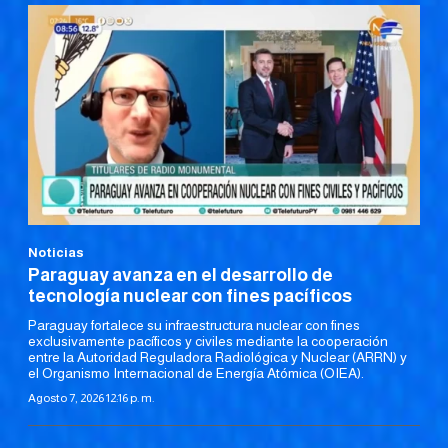
Noticias
Paraguay avanza en el desarrollo de
tecnología nuclear con fines pacíficos
Paraguay fortalece su infraestructura nuclear con fines
exclusivamente pacíficos y civiles mediante la cooperación
entre la Autoridad Reguladora Radiológica y Nuclear (ARRN) y
el Organismo Internacional de Energía Atómica (OIEA).
Agosto 7, 2026 12:16 p. m.