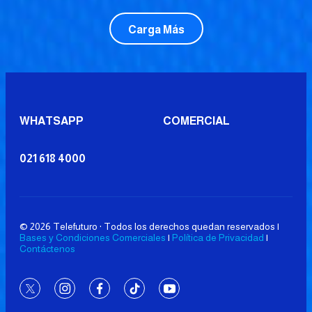
Carga Más
WHATSAPP
COMERCIAL
021 618 4000
© 2026 Telefuturo · Todos los derechos quedan reservados |
Bases y Condiciones Comerciales
|
Política de Privacidad
|
Contáctenos
twitter
instagram
facebook
tiktok
youtube