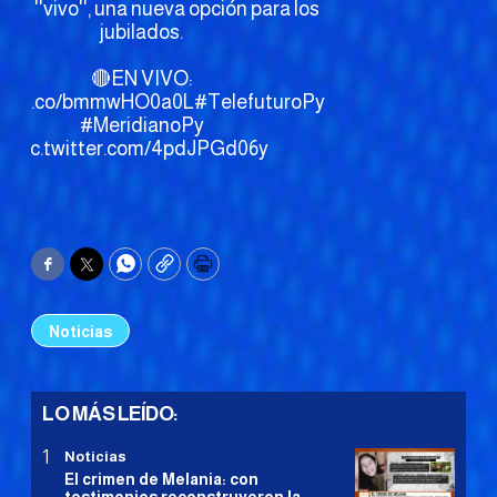
lo ''vivo'', una nueva opción para los
jubilados.
🔴EN VIVO:
s://t.co/bmmwHO0a0L
#TelefuturoPy
#MeridianoPy
pic.twitter.com/4pdJPGd06y
Facebook
Twitter
WhatsApp
Copy
Print
Noticias
LO MÁS LEÍDO:
Noticias
El crimen de Melania: con
testimonios reconstruyeron la