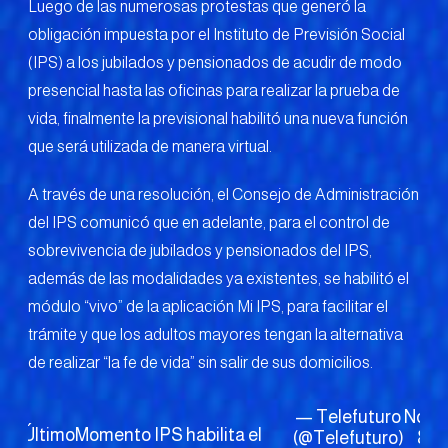
Luego de las numerosas protestas que generó la
obligación impuesta por el Instituto de Previsión Social
(IPS) a los jubilados y pensionados de acudir de modo
presencial hasta las oficinas para realizar la prueba de
vida, finalmente la previsional habilitó una nueva función
que será utilizada de manera virtual.
A través de una resolución, el Consejo de Administración
del IPS comunicó que en adelante, para el control de
sobrevivencia de jubilados y pensionados del IPS,
además de las modalidades ya existentes, se habilitó el
módulo “vivo” de la aplicación Mi IPS, para facilitar el
trámite y que los adultos mayores tengan la alternativa
de realizar “la fe de vida” sin salir de sus domicilios.
— Telefuturo
Nove
📌
#ÚltimoMomento
IPS habilita el
(@Telefuturo)
8, 