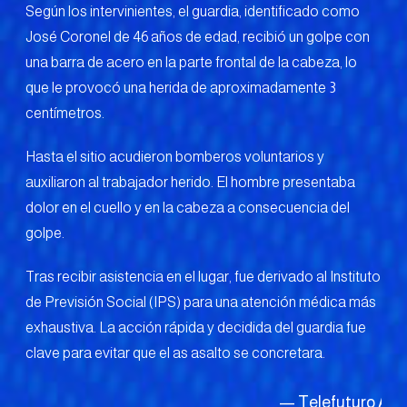
Según los intervinientes, el guardia, identificado como
José Coronel de 46 años de edad, recibió un golpe con
una barra de acero en la parte frontal de la cabeza, lo
que le provocó una herida de aproximadamente 3
centímetros.
Hasta el sitio acudieron bomberos voluntarios y
auxiliaron al trabajador herido. El hombre presentaba
dolor en el cuello y en la cabeza a consecuencia del
golpe.
Tras recibir asistencia en el lugar, fue derivado al Instituto
de Previsión Social (IPS) para una atención médica más
exhaustiva. La acción rápida y decidida del guardia fue
clave para evitar que el as asalto se concretara.
— Telefuturo
Aug