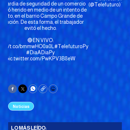
l guardia de seguridad de un comercio
(@Telefuturo)
7, 
sultó herido en medio de un intento de
asalto, en el barrio Campo Grande de
sunción. De esta forma, el trabajador
evitó el hecho.
🔴EN VIVO:
tps://t.co/bmmwHO0a0L
#TelefuturoPy
#DiaADiaPy
pic.twitter.com/PwKPV3B8eW
Facebook
Twitter
WhatsApp
Copy
Print
Noticias
LO MÁS LEÍDO: