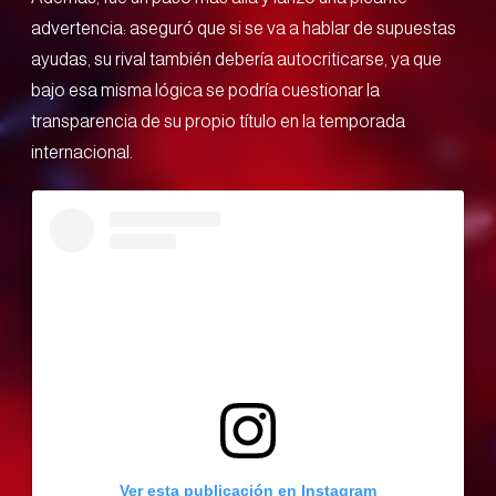
advertencia: aseguró que si se va a hablar de supuestas
ayudas, su rival también debería autocriticarse, ya que
bajo esa misma lógica se podría cuestionar la
transparencia de su propio título en la temporada
internacional.
Ver esta publicación en Instagram