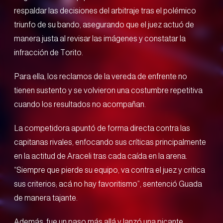
respaldar las decisiones del arbitraje tras el polémico
triunfo de su bando, asegurando que el juez actuó de
manera justa al revisar las imágenes y constatar la
infracción de Torito.
Para ella, los reclamos de la vereda de enfrente no
tienen sustento y se volvieron una costumbre repetitiva
cuando los resultados no acompañan.
La competidora apuntó de forma directa contra las
capitanas rivales, enfocando sus críticas principalmente
en la actitud de Araceli tras cada caída en la arena.
“Siempre que pierde su equipo, va contra el juez y critica
sus criterios; acá no hay favoritismo”, sentenció Guada
de manera tajante.
Además, fue un paso más allá y lanzó una picante