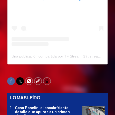
Una publicación compartida por TF Stream (@tfstream_)
Facebook
Twitter
WhatsApp
Copy
Print
LO MÁS LEÍDO:
Caso Roselin: el escalofriante
detalle que apunta a un crimen