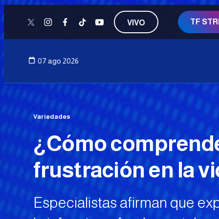
TF ST
VIVO
twitter
instagram
facebook
tiktok
youtube
07 ago 2026
Variedades
¿Cómo comprender 
frustración en la vi
Especialistas afirman que e