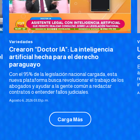
Variedades
V
Crearon “Doctor IA": La inteligencia
l
artificial hecha para el derecho
paraguayo
E
a
Con el 95% de la legislación nacional cargada, esta
r
nueva plataforma busca revolucionar el trabajo de los
i
abogados y ayudar a la gente común a redactar
contratos o entender fallos judiciales.
A
Agosto 6, 2026 03:33 p. m.
Carga Más