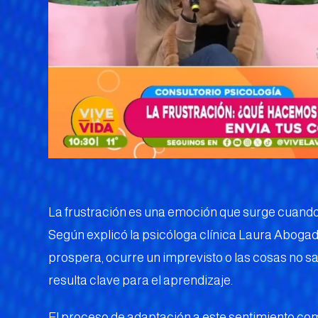
La frustración es una emoción que surge cuando 
Según explicó la psicóloga clínica Laura Aboga
prospera, ocurre un imprevisto o las cosas no 
resulta clave para el aprendizaje.
El proceso de adaptación a este sentimiento co