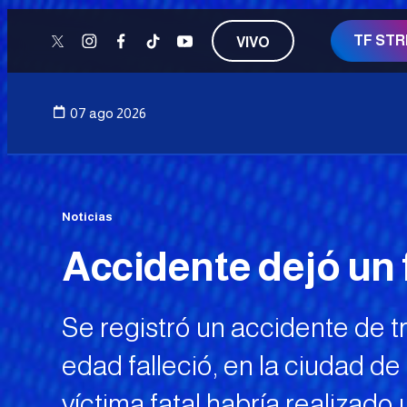
TF ST
VIVO
twitter
instagram
facebook
tiktok
youtube
07 ago 2026
Noticias
Accidente dejó un f
Se registró un accidente de t
edad falleció, en la ciudad de
víctima fatal habría realizad