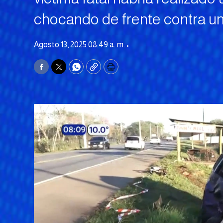
chocando de frente contra un
Agosto 13, 2025 08:49 a. m. •
Facebook
Twitter
WhatsApp
Copy
Print