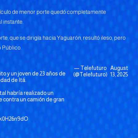
ehículo de menor porte quedó completamente
 instante.
te, que se dirigía hacia Yaguarón, resultó ileso, pero
 Público.
— Telefuturo
August
ito y un joven de 23 años de
(@Telefuturo)
13, 2025
udad de Itá.
tal habría realizado un
e contra un camión de gran
/bk0H26n9dO