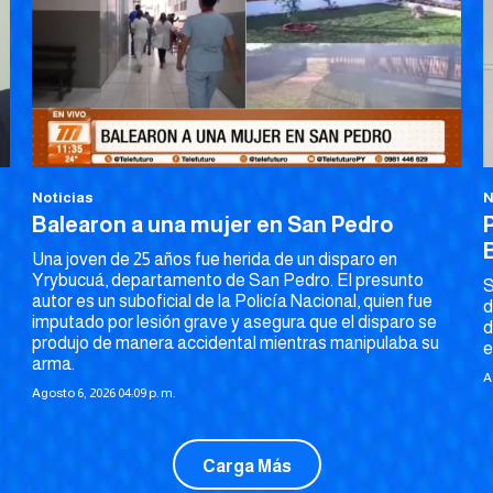
Noticias
N
Balearon a una mujer en San Pedro
Una joven de 25 años fue herida de un disparo en
Yrybucuá, departamento de San Pedro. El presunto
S
autor es un suboficial de la Policía Nacional, quien fue
d
imputado por lesión grave y asegura que el disparo se
d
produjo de manera accidental mientras manipulaba su
e
arma.
A
Agosto 6, 2026 04:09 p. m.
Carga Más