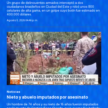
Un grupo de delincuentes armados interceptó a dos
ciudadanos brasileños en Ciudad del Este y robó unos 800
celulares de alta gama, en un golpe cuyo botín fue estimado en
400.000 dólares.
Agosto 5, 2026 04:46 p. m.
Noticias
Nieto y abuelo imputados por asesinato
Un hombre de 74 años y su nieto de 16 años fueron imputados
por la muerte de Cristian Sosa Oviedo, cuyo cuerpo fue hallado