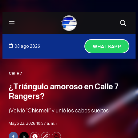
Menú
Mostrar
búsqued
08 ago 2026
WHATSAPP
Calle 7
¿Triángulo amoroso en Calle 7
Rangers?
¡Volvió “Chismeli” y unió los cabos sueltos!
Mayo 22, 2026 10:57 a. m. •