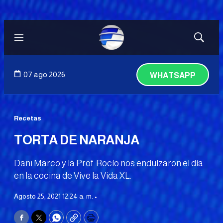
Menú
Mostrar
búsqued
07 ago 2026
WHATSAPP
Recetas
TORTA DE NARANJA
Dani Marco y la Prof. Rocío nos endulzaron el día
en la cocina de Vive la Vida XL.
Agosto 25, 2021 12:24 a. m. •
Facebook
Twitter
WhatsApp
Copy
Print