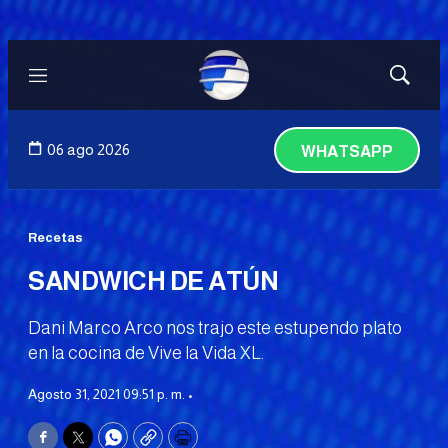
Menú
Mostrar
búsqued
06 ago 2026
WHATSAPP
Recetas
SANDWICH DE ATÚN
Dani Marco Arco nos trajo este estupendo plato
en la cocina de Vive la Vida XL.
Agosto 31, 2021 09:51 p. m. •
Facebook
Twitter
WhatsApp
Copy
Print