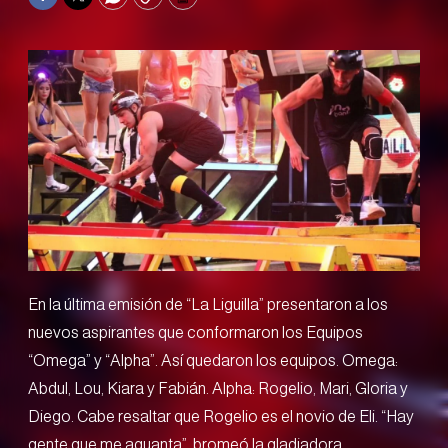
Facebook
Twitter
WhatsApp
Copy
Print
En la última emisión de “La Liguilla” presentaron a los
nuevos aspirantes que conformaron los Equipos
“Omega” y “Alpha”. Así quedaron los equipos. Omega:
Abdul, Lou, Kiara y Fabián. Alpha: Rogelio, Mari, Gloria y
Diego. Cabe resaltar que Rogelio es el novio de Eli. “Hay
gente que me aguanta”, bromeó la gladiadora.