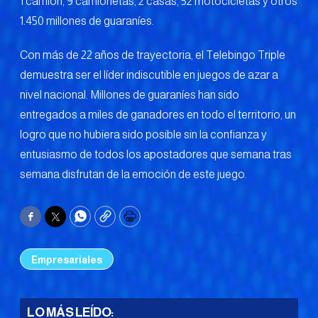
1 camión, 9 camionetas, 2 casas, 52 motocicletas y otros
1.450 millones de guaraníes.
Con más de 22 años de trayectoria, el Telebingo Triple
demuestra ser el líder indiscutible en juegos de azar a
nivel nacional. Millones de guaraníes han sido
entregados a miles de ganadores en todo el territorio, un
logro que no hubiera sido posible sin la confianza y
entusiasmo de todos los apostadores que semana tras
semana disfrutan de la emoción de este juego.
Facebook
Twitter
WhatsApp
Copy
Print
Empresariales
LO MÁS LEÍDO: