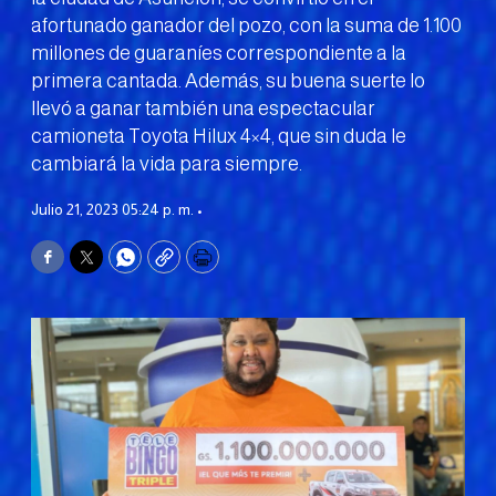
afortunado ganador del pozo, con la suma de 1.100
millones de guaraníes correspondiente a la
primera cantada. Además, su buena suerte lo
llevó a ganar también una espectacular
camioneta Toyota Hilux 4×4, que sin duda le
cambiará la vida para siempre.
Julio 21, 2023 05:24 p. m. •
Facebook
Twitter
WhatsApp
Copy
Print