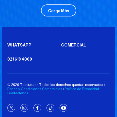
Carga Más
WHATSAPP
COMERCIAL
021 618 4000
© 2026 Telefuturo · Todos los derechos quedan reservados |
Bases y Condiciones Comerciales
|
Política de Privacidad
|
Contáctenos
twitter
instagram
facebook
tiktok
youtube