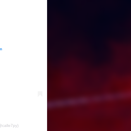
m
@calle7py)