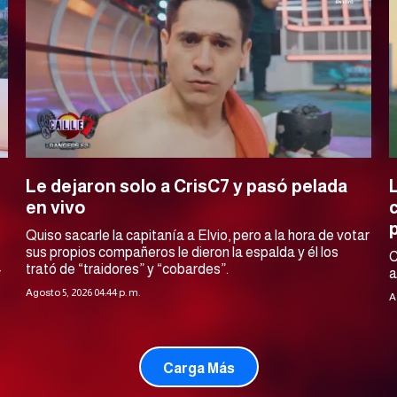
Le dejaron solo a CrisC7 y pasó pelada
en vivo
Quiso sacarle la capitanía a Elvio, pero a la hora de votar
sus propios compañeros le dieron la espalda y él los
C
trató de “traidores” y “cobardes”.
r
a
Agosto 5, 2026 04:44 p. m.
A
Carga Más