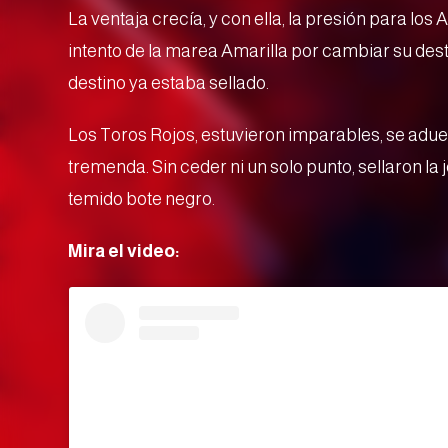
La ventaja crecía, y con ella, la presión para los Am
intento de la marea Amarilla por cambiar su desti
destino ya estaba sellado.
Los Toros Rojos, estuvieron imparables, se adue
tremenda. Sin ceder ni un solo punto, sellaron la
temido bote negro.
Mira el video: