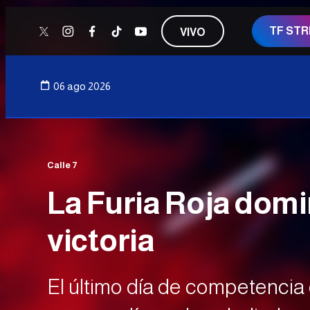
TF ST
VIVO
twitter
instagram
facebook
tiktok
youtube
06 ago 2026
Calle 7
La Furia Roja domi
victoria
El último día de competencia 