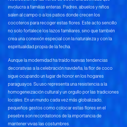
involucra a familias enteras. Padres, abuelos y niños
salen al campo o a los patios donde crecen los
cocoteros para recoger estas flores. Este acto sencillo
no solo fortalece los lazos familiares, sino que también
crea una conexión especial con la naturaleza y con la
espiritualidad propia de la fecha.
Aunque la modernidad ha traído nuevas tendencias
decorativas a la celebración navideña, la flor de coco
sigue ocupando un lugar de honor en los hogares
paraguayos. Su uso representa una resistencia a la
homogeneización cultural y un orgullo por las tradiciones
locales. En un mundo cada vez más globalizado,
pequeños gestos como colocar estas flores en el
pesebre son recordatorios de la importancia de
mantener vivas las costumbres.