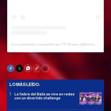
Una publicación compartida por TF Stream (@tfstream_)
Facebook
Twitter
WhatsApp
Copy
Print
LO MÁS LEÍDO:
La fiebre del Baila se vive en redes
con un divertido challenge