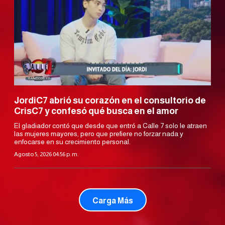
JordiC7 abrió su corazón en el consultorio de
CrisC7 y confesó qué busca en el amor
El gladiador contó que desde que entró a Calle 7 solo le atraen
las mujeres mayores, pero que prefiere no forzar nada y
enfocarse en su crecimiento personal.
Agosto 5, 2026 04:56 p. m.
Carga Más