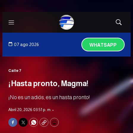
Menú
Mostrar
búsqued
07 ago 2026
WHATSAPP
Calle 7
¡Hasta pronto, Magma!
¡No es un adiós, es un hasta pronto!
Abril 20, 2026 03:51 p. m. •
Facebook
Twitter
WhatsApp
Copy
Print