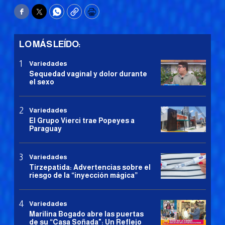
Facebook
Twitter
WhatsApp
Copy
Print
LO MÁS LEÍDO:
Variedades
Sequedad vaginal y dolor durante
el sexo
Variedades
El Grupo Vierci trae Popeyes a
Paraguay
Variedades
Tirzepatida: Advertencias sobre el
riesgo de la “inyección mágica”
Variedades
Marilina Bogado abre las puertas
de su “Casa Soñada": Un Reflejo