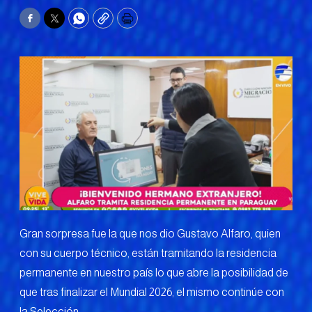
Facebook
Twitter
WhatsApp
Copy
Print
Gran sorpresa fue la que nos dio Gustavo Alfaro, quien
con su cuerpo técnico, están tramitando la residencia
permanente en nuestro país lo que abre la posibilidad de
que tras finalizar el Mundial 2026, el mismo continúe con
la Selección.