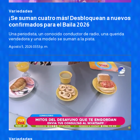
Variedades
¡Se suman cuatro más! Desbloquean a nuevos
confirmados para el Baila 2026
Una periodista, un conocido conductor de radio, una querida
vendedora y una modelo se suman a la pista.
Agosto 5, 2026 03:53 p. m.
Variedades