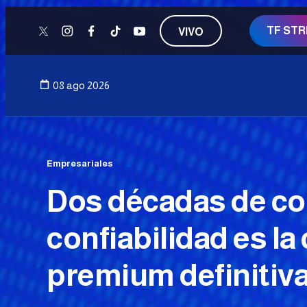
TF ST
VIVO
twitter
instagram
facebook
tiktok
youtube
08 ago 2026
Empresariales
Dos décadas de con
confiabilidad es la
premium definitiv