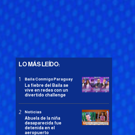
LO MÁS LEÍDO:
Baila Conmigo Paraguay
La fiebre del Baila se
vive en redes con un
divertido challenge
Noticias
Abuela de la niña
desaparecida fue
detenida en el
aeropuerto