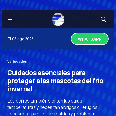
Menú
Mostrar
búsqued
08 ago 2026
WHATSAPP
Variedades
Cuidados esenciales para
proteger a las mascotas del frío
invernal
Los perros también sienten las bajas
temperaturas y necesitan abrigos o refugios
adecuados para evitar resfríos y problemas