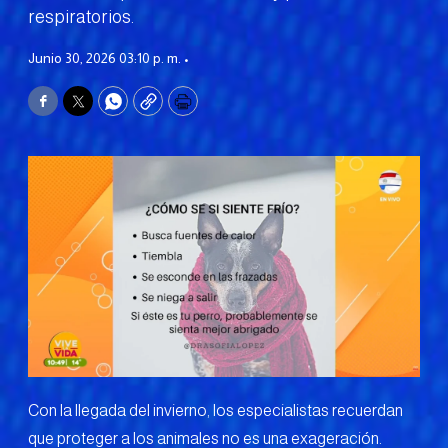
respiratorios.
Junio 30, 2026 03:10 p. m. •
Facebook
Twitter
WhatsApp
Copy
Print
Con la llegada del invierno, los especialistas recuerdan
que proteger a los animales no es una exageración.