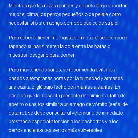
Mientras que las razas grandes y de pelo largo soportan
mejor el clima, los perros pequeños o de pelaje corto
necesitan sí o sí un abrigo cómodo que cuide su piel.
Para saber si tienen frío, basta con notar si se acurrucan
tapando su nariz, meten la cola entre las patas o
muestran desgano para comer.
Para mantenerlos sanos, se recomienda evitar los
paseos a tempranas horas por la humedad y armarles
una casita o iglú bajo techo con mantas aislantes. En
caso de que la mascota presente decaimiento, falta de
apetito o una tos similar a un amago de vómito (señal de
catarro), se debe consultar al veterinario de inmediato,
prestando especial atención a los cachorros y a los
perros ancianos por ser los más vulnerables.