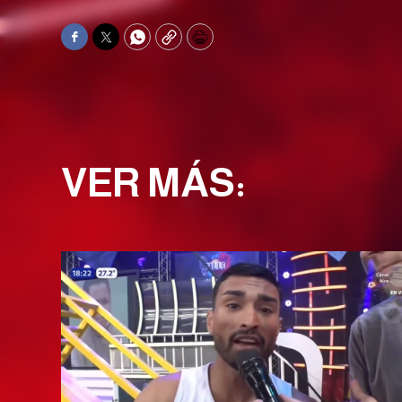
Facebook
Twitter
WhatsApp
Copy
Print
VER MÁS: