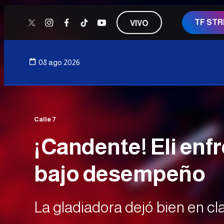
TF ST
VIVO
twitter
instagram
facebook
tiktok
youtube
08 ago 2026
Calle 7
¡Candente! Eli enfr
bajo desempeño
La gladiadora dejó bien en cl