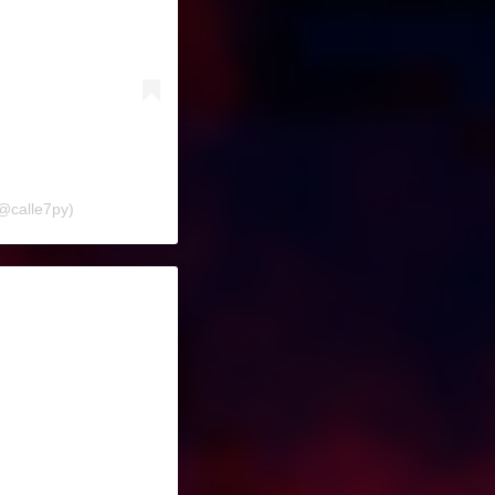
(@calle7py)