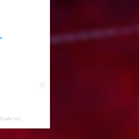
m
(@calle7py)