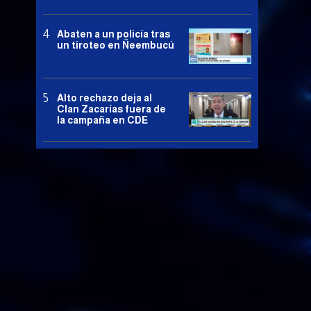
Abaten a un policía tras
un tiroteo en Ñeembucú
Alto rechazo deja al
Clan Zacarías fuera de
la campaña en CDE