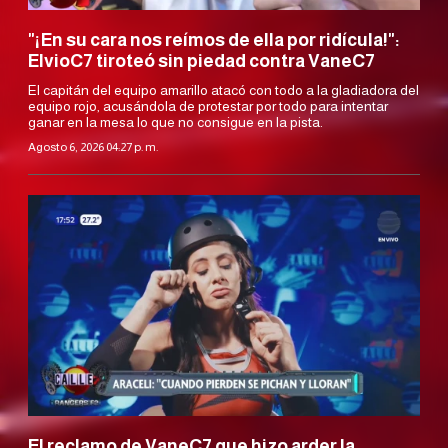
"¡En su cara nos reímos de ella por ridícula!":
ElvioC7 tiroteó sin piedad contra VaneC7
El capitán del equipo amarillo atacó con todo a la gladiadora del
equipo rojo, acusándola de protestar por todo para intentar
ganar en la mesa lo que no consigue en la pista.
Agosto 6, 2026 04:27 p. m.
El reclamo de VaneC7 que hizo arder la