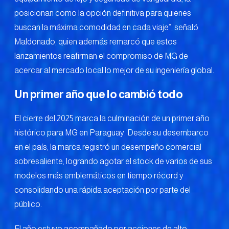
posicionan como la opción definitiva para quienes
buscan la máxima comodidad en cada viaje”, señaló
Maldonado, quien además remarcó que estos
lanzamientos reafirman el compromiso de MG de
acercar al mercado local lo mejor de su ingeniería global.
Un primer año que lo cambió todo
El cierre del 2025 marca la culminación de un primer año
histórico para MG en Paraguay. Desde su desembarco
en el país, la marca registró un desempeño comercial
sobresaliente, logrando agotar el stock de varios de sus
modelos más emblemáticos en tiempo récord y
consolidando una rápida aceptación por parte del
público.
El año estuvo acompañado por acciones de alto