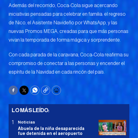
Además del recorrido, Coca-Cola sigue acercando
iniciativas pensadas para celebrar en familia: el regreso
de Nico, el Asistente Navideño por WhatsApp, y las
nuevas Promos MEGA, creadas para que más personas
vivan la temporada de forma mágica y sorprendente.
Con cada parada de la caravana, Coca-Cola reafirma su
compromiso de conectar a las personas y encender el
espíritu de la Navidad en cada rincón del país.
Facebook
Twitter
WhatsApp
Copy
Print
LO MÁS LEÍDO:
Noticias
Abuela de la niña desaparecida
fue detenida en el aeropuerto