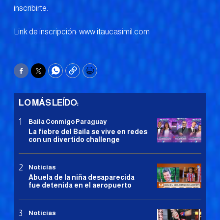
inscribirte.
Link de inscripción: www.itaucasimil.com
Facebook
Twitter
WhatsApp
Copy
Print
LO MÁS LEÍDO:
Baila Conmigo Paraguay
La fiebre del Baila se vive en redes
con un divertido challenge
Noticias
Abuela de la niña desaparecida
fue detenida en el aeropuerto
Noticias