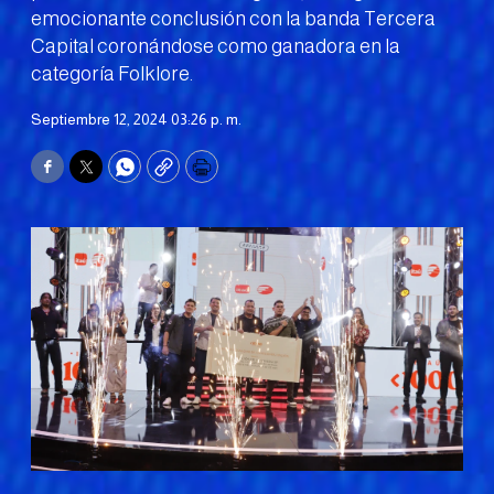
emocionante conclusión con la banda Tercera
Capital coronándose como ganadora en la
categoría Folklore.
Septiembre 12, 2024 03:26 p. m.
Facebook
Twitter
WhatsApp
Copy
Print