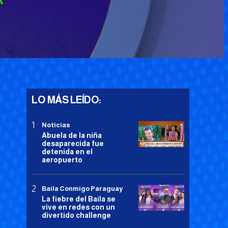
LO MÁS LEÍDO:
Noticias
Abuela de la niña
desaparecida fue
detenida en el
aeropuerto
Baila Conmigo Paraguay
La fiebre del Baila se
vive en redes con un
divertido challenge