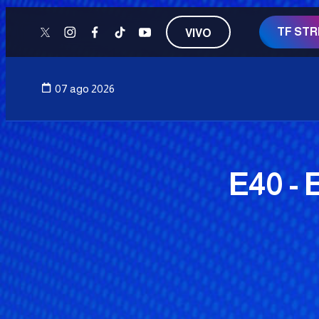
TF ST
VIVO
twitter
instagram
facebook
tiktok
youtube
07 ago 2026
E40 -